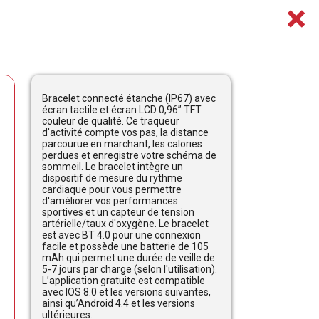
Bracelet connecté étanche (IP67) avec
écran tactile et écran LCD 0,96” TFT
couleur de qualité. Ce traqueur
d'activité compte vos pas, la distance
parcourue en marchant, les calories
perdues et enregistre votre schéma de
sommeil. Le bracelet intègre un
dispositif de mesure du rythme
cardiaque pour vous permettre
d'améliorer vos performances
sportives et un capteur de tension
artérielle/taux d'oxygène. Le bracelet
est avec BT 4.0 pour une connexion
facile et possède une batterie de 105
mAh qui permet une durée de veille de
5-7 jours par charge (selon l'utilisation).
L’application gratuite est compatible
avec IOS 8.0 et les versions suivantes,
ainsi qu’Android 4.4 et les versions
ultérieures.